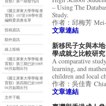
育類》第一期發刊詞
– Using The Databas
《國立屏東大學學報:教
Study.
育類》107至108學年度
編輯委員會名單
作者：邱梅芳 Mei-Fa
文章連結
投稿資訊
額外資訊
新移民子女與本地
線上投稿
學成就之比較研究
《國立屏東大學學報:教
A comparative study 
育類》第三期已於108年
learning, and mathe
04月如期出刊
children and local ch
《國立屏東大學學報:教
作者：吳佳青 Chia-C
育類》第四期已於109年
04月如期出刊
​文章連結
文件下載