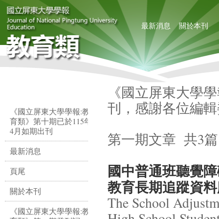
最新消息
關於本刊
《國立屏東大學學報
刊，感謝各位編輯
《國立屏東大學學報:教
育類》第十期已於115年
4月如期出刊
第一期文章 共3篇
最新消息
國中普通班聽覺障
頁尾
教育長期追蹤資料
關於本刊
The School Adjustme
《國立屏東大學學報:教
High School Student