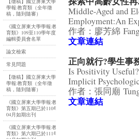
探索中高齡女性再
【徵稿】國立屏東大學
學報:教育類（全年徵
Middle-Aged and Eld
稿，隨到隨審）
Employment:An Exp
《國立屏東大學學報:教
作者：廖芳綿 Fang-M
育類》109至110學年度
​文章連結
編輯委員會名單
論文檢索
正向就行?學生事
常見問題
Is Positivity Useful
【徵稿】國立屏東大學
Implicit Psychologic
學報:教育類（全年徵
作者：張同廟 Tung-M
稿，隨到隨審）
​文章連結
《國立屏東大學學報:教
育類》第五期已於110年
04月如期出刊
《國立屏東大學學報:教
育類》第六期已於111年