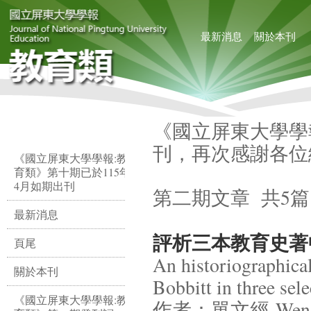
最新消息
關於本刊
《國立屏東大學學報
刊，再次感謝各位
《國立屏東大學學報:教
育類》第十期已於115年
4月如期出刊
第二期文章 共5篇
最新消息
評析三本教育史著中的
頁尾
An historiographical
關於本刊
Bobbitt in three sele
《國立屏東大學學報:教
作者：單文經 Wen-ji