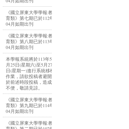
04月如期出刊
《國立屏東大學學報:教
育類》第七期已於112年
04月如期出刊
《國立屏東大學學報:教
育類》第八期已於113年
04月如期出刊
本學報系統將於113年5
月25日(星期六)至5月27
日(星期一)進行系統移機
作業，請欲投稿者避開
於前述時段投稿，造成
不便，敬請見諒。
《國立屏東大學學報:教
育類》第九期已於114年
04月如期出刊
《國立屏東大學學報:教
育類》第二期已於107年