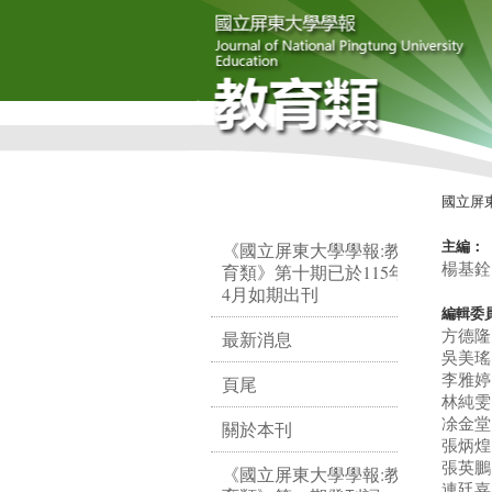
國立屏
《國立屏東大學學報:教
主編：
楊基銓
育類》第十期已於115年
4月如期出刊
編輯委
方德隆
最新消息
吳美瑤
李雅婷
頁尾
林純雯
凃金堂
關於本刊
張炳煌
張英鵬
《國立屏東大學學報:教
連廷嘉