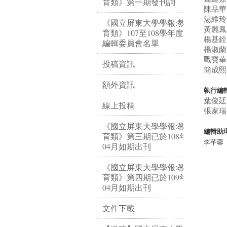
育類》第一期發刊詞
陳品華
湯維玲
《國立屏東大學學報:教
黃麗鳳
育類》107至108學年度
楊基銓
編輯委員會名單
楊淑蘭
戰寶華
投稿資訊
簡成熙
額外資訊
執行編
葉俊廷
線上投稿
張家瑞
《國立屏東大學學報:教
編輯助
育類》第三期已於108年
李芊蓉
04月如期出刊
《國立屏東大學學報:教
育類》第四期已於109年
04月如期出刊
文件下載